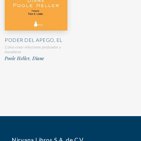
PODER DEL APEGO, EL
Cómo crear relaciones profundas y
duraderas
Poole Heller, Diane
Nirvana Libros S.A. de C.V.