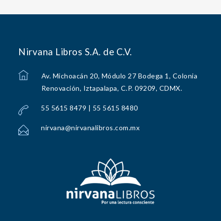
Nirvana Libros S.A. de C.V.
Av. Michoacán 20, Módulo 27 Bodega 1, Colonia
Renovación, Iztapalapa, C.P. 09209, CDMX.
55 5615 8479 | 55 5615 8480
nirvana@nirvanalibros.com.mx