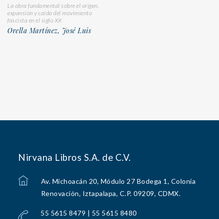
La obra fundamental sobre el origen,
expansión y caída del movimiento
fascista en el siglo XX
Orella Martínez, José Luis
Nirvana Libros S.A. de C.V.
Av. Michoacán 20, Módulo 27 Bodega 1, Colonia
Renovación, Iztapalapa, C.P. 09209, CDMX.
55 5615 8479 | 55 5615 8480