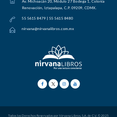
Av. Michoacán 20, Módulo 27 Bodega 1, Colonia
Renovación, Iztapalapa, C.P. 09209, CDMX.
55 5615 8479 | 55 5615 8480
nirvana@nirvanalibros.com.mx
Todos los Derechos Reservados por Nirvana Libros, S.A. de C.V. © 2025