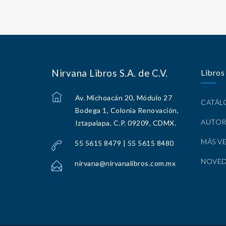
Nirvana Libros S.A. de C.V.
Libros
Av. Michoacán 20, Módulo 27
CATÁ
Bodega 1, Colonia Renovación,
AUTOR
Iztapalapa, C.P. 09209, CDMX.
MÁS V
55 5615 8479 | 55 5615 8480
NOVE
nirvana@nirvanalibros.com.mx