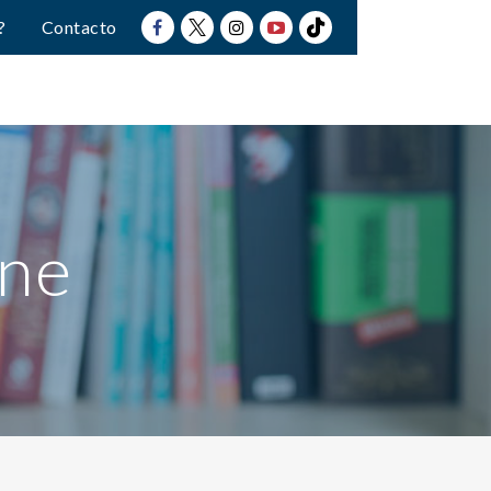
?
Contacto
ine