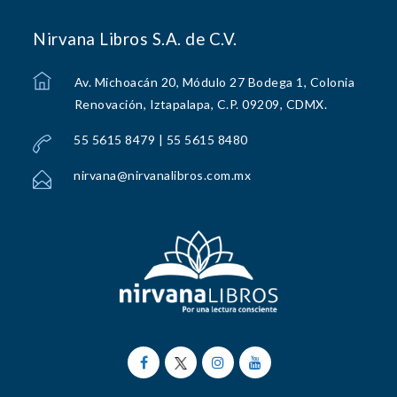
Nirvana Libros S.A. de C.V.
Av. Michoacán 20, Módulo 27 Bodega 1, Colonia
Renovación, Iztapalapa, C.P. 09209, CDMX.
55 5615 8479 | 55 5615 8480
nirvana@nirvanalibros.com.mx