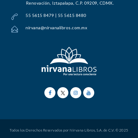
Renovación, Iztapalapa, C.P. 09209, CDMX.
55 5615 8479 | 55 5615 8480
nirvana@nirvanalibros.com.mx
Todos los Derechos Reservados por Nirvana Libros, S.A. de C.V. © 2025