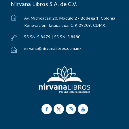
Nirvana Libros S.A. de C.V.
Av. Michoacán 20, Módulo 27 Bodega 1, Colonia
Renovación, Iztapalapa, C.P. 09209, CDMX.
55 5615 8479 | 55 5615 8480
nirvana@nirvanalibros.com.mx