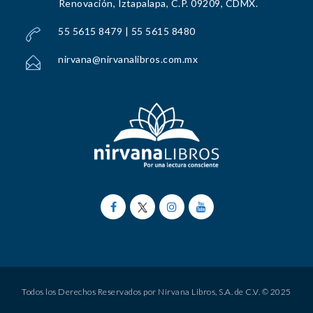
Renovación, Iztapalapa, C.P. 09209, CDMX.
55 5615 8479 | 55 5615 8480
nirvana@nirvanalibros.com.mx
Todos los Derechos Reservados por Nirvana Libros, S.A. de C.V. © 2025