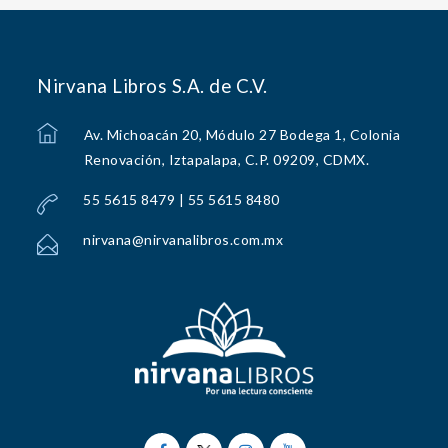
Nirvana Libros S.A. de C.V.
Av. Michoacán 20, Módulo 27 Bodega 1, Colonia
Renovación, Iztapalapa, C.P. 09209, CDMX.
55 5615 8479 | 55 5615 8480
nirvana@nirvanalibros.com.mx