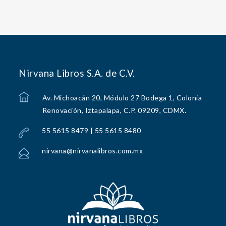
Nirvana Libros S.A. de C.V.
Av. Michoacán 20, Módulo 27 Bodega 1, Colonia
Renovación, Iztapalapa, C.P. 09209, CDMX.
55 5615 8479 | 55 5615 8480
nirvana@nirvanalibros.com.mx