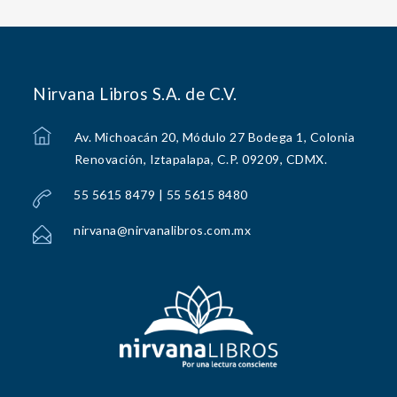
Nirvana Libros S.A. de C.V.
Av. Michoacán 20, Módulo 27 Bodega 1, Colonia
Renovación, Iztapalapa, C.P. 09209, CDMX.
55 5615 8479 | 55 5615 8480
nirvana@nirvanalibros.com.mx