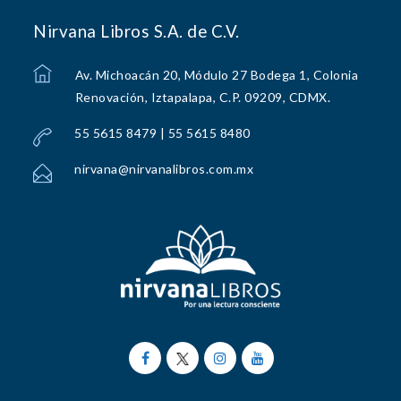
Nirvana Libros S.A. de C.V.
Av. Michoacán 20, Módulo 27 Bodega 1, Colonia
Renovación, Iztapalapa, C.P. 09209, CDMX.
55 5615 8479 | 55 5615 8480
nirvana@nirvanalibros.com.mx