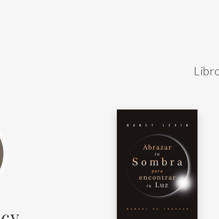
Libr
ncy