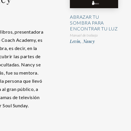
ABRAZAR TU
SOMBRA PARA
ENCONTRAR TU LUZ
 libros, presentadora
Manual de trabajo
fe Coach Academy, es
Levin, Nancy
ra, es decir, en la
cubrir las partes de
ocultadas. Nancy se
s, fue su mentora.
a persona que llevó
 al gran público, a
ramas de televisión
 Soul Sunday.