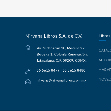
Nirvana Libros S.A. de C.V.
Libros
Av. Michoacán 20, Módulo 27
CATÁ
Bodega 1, Colonia Renovación,
AUTOR
Iztapalapa, C.P. 09209, CDMX.
MÁS V
55 5615 8479 | 55 5615 8480
NOVE
nirvana@nirvanalibros.com.mx