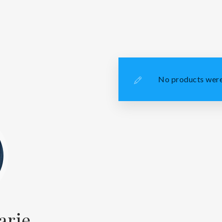
No products were
arie