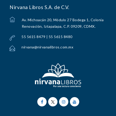
Nirvana Libros S.A. de C.V.
Av. Michoacán 20, Módulo 27 Bodega 1, Colonia
Renovación, Iztapalapa, C.P. 09209, CDMX.
55 5615 8479 | 55 5615 8480
nirvana@nirvanalibros.com.mx