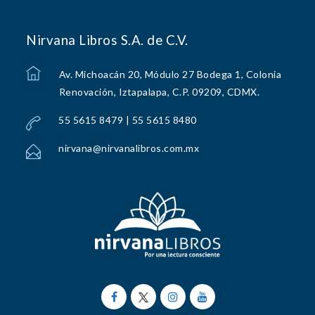
Nirvana Libros S.A. de C.V.
Av. Michoacán 20, Módulo 27 Bodega 1, Colonia
Renovación, Iztapalapa, C.P. 09209, CDMX.
55 5615 8479 | 55 5615 8480
nirvana@nirvanalibros.com.mx