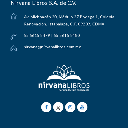
Nirvana Libros S.A. de C.V.
Av. Michoacán 20, Módulo 27 Bodega 1, Colonia
Renovación, Iztapalapa, C.P. 09209, CDMX.
55 5615 8479 | 55 5615 8480
nirvana@nirvanalibros.com.mx