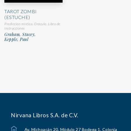
TAROT ZOMBI
(ESTUCHE)
Predicción mística. Oráculo. Libro de
instrucciones
Graham, Stacey,
Kepple, Paul
Nirvana Libros S.A. de C.V.
Av. Michoacán 20, Módulo 27 Bodega 1, Colonia