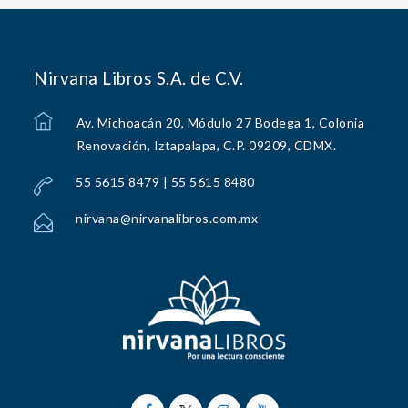
Nirvana Libros S.A. de C.V.
Av. Michoacán 20, Módulo 27 Bodega 1, Colonia
Renovación, Iztapalapa, C.P. 09209, CDMX.
55 5615 8479 | 55 5615 8480
nirvana@nirvanalibros.com.mx