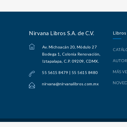
Nirvana Libros S.A. de C.V.
Libros
Av. Michoacán 20, Módulo 27
CATÁ
Bodega 1, Colonia Renovación,
AUTOR
Iztapalapa, C.P. 09209, CDMX.
MÁS V
55 5615 8479 | 55 5615 8480
NOVE
nirvana@nirvanalibros.com.mx