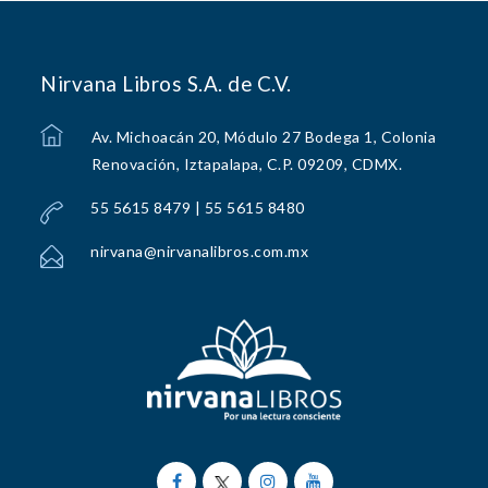
Nirvana Libros S.A. de C.V.
Av. Michoacán 20, Módulo 27 Bodega 1, Colonia
Renovación, Iztapalapa, C.P. 09209, CDMX.
55 5615 8479 | 55 5615 8480
nirvana@nirvanalibros.com.mx