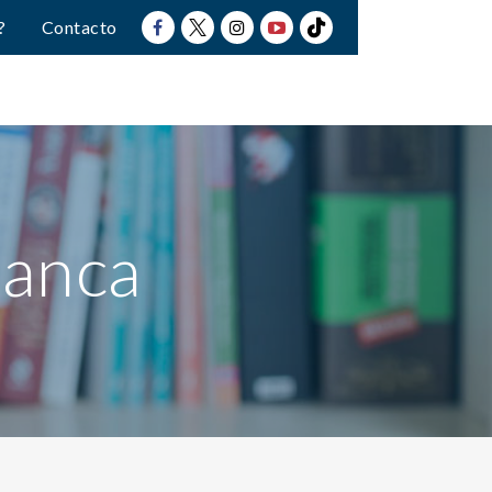
?
Contacto
lanca