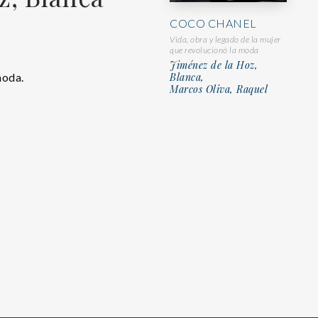
COCO CHANEL
Vida, obra y legado de la mujer
que revolucionó la moda
Jiménez de la Hoz,
moda.
Blanca,
Marcos Oliva, Raquel