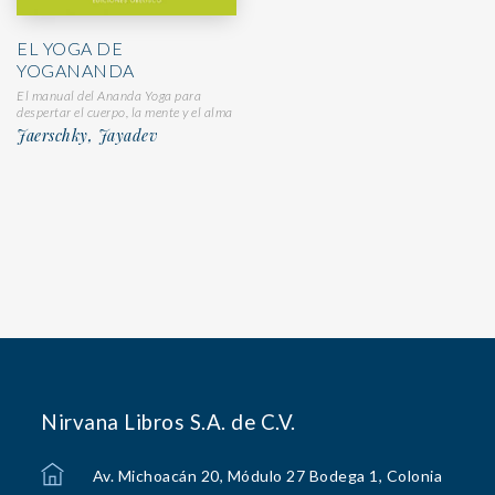
EL YOGA DE
YOGANANDA
El manual del Ananda Yoga para
despertar el cuerpo, la mente y el alma
Jaerschky, Jayadev
Nirvana Libros S.A. de C.V.
Av. Michoacán 20, Módulo 27 Bodega 1, Colonia