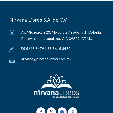
Nirvana Libros S.A. de C.V.
Av. Michoacán 20, Módulo 27 Bodega 1, Colonia
Renovación, Iztapalapa, C.P. 09209, CDMX.
55 5615 8479 | 55 5615 8480
nirvana@nirvanalibros.com.mx