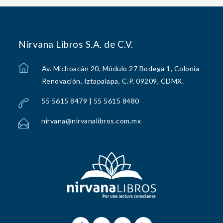
Nirvana Libros S.A. de C.V.
Av. Michoacán 20, Módulo 27 Bodega 1, Colonia
Renovación, Iztapalapa, C.P. 09209, CDMX.
55 5615 8479 | 55 5615 8480
nirvana@nirvanalibros.com.mx