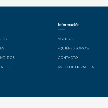
Información
LOGO
AGENDA
ES
¿QUIÉNES SOMOS?
ENDIDOS
CONTACTO
DADES
AVISO DE PRIVACIDAD
Todos los Derechos Reservados por Nirvana Libros, S.A. de C.V. © 2025