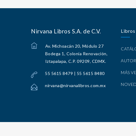
Nirvana Libros S.A. de C.V.
Libros
Av. Michoacán 20, Módulo 27
CATÁ
Bodega 1, Colonia Renovación,
AUTOR
Iztapalapa, C.P. 09209, CDMX.
MÁS V
55 5615 8479 | 55 5615 8480
NOVE
nirvana@nirvanalibros.com.mx