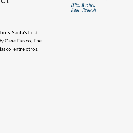
Hilz, Rachel,
Ram, Remesh
bros. Santa’s Lost
ndy Cane Fiasco, The
asco, entre otros.