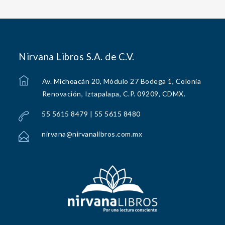
Nirvana Libros S.A. de C.V.
Av. Michoacán 20, Módulo 27 Bodega 1, Colonia
Renovación, Iztapalapa, C.P. 09209, CDMX.
55 5615 8479 | 55 5615 8480
nirvana@nirvanalibros.com.mx