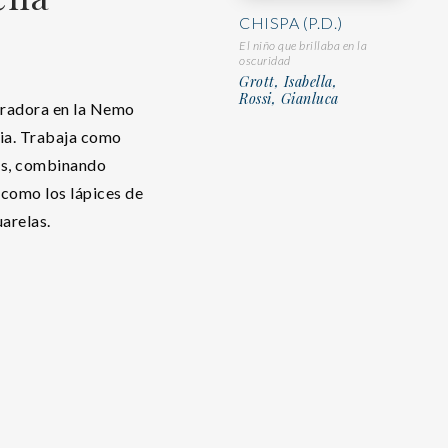
CHISPA (P.D.)
El niño que brillaba en la
oscuridad
Grott, Isabella,
Rossi, Gianluca
tradora en la Nemo
ia. Trabaja como
les, combinando
 como los lápices de
uarelas.