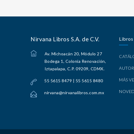
Nirvana Libros S.A. de C.V.
Libros
Av. Michoacán 20, Módulo 27
CATÁ
Bodega 1, Colonia Renovación,
AUTOR
Iztapalapa, C.P. 09209, CDMX.
MÁS V
55 5615 8479 | 55 5615 8480
NOVE
nirvana@nirvanalibros.com.mx