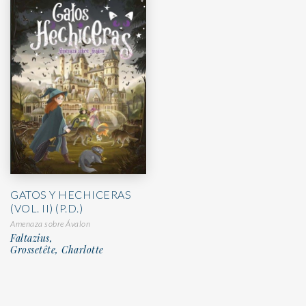
GATOS Y HECHICERAS
(VOL. II) (P.D.)
Amenaza sobre Ávalon
Faltazius,
Grossetête, Charlotte