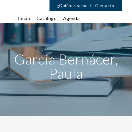
¿Quiénes somos?
Contacto
Inicio
Catálogo
Agenda
García Bernácer,
Paula