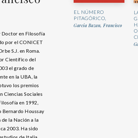
EL NÚMERO
L
PITAGÓRICO,
G
H
Garcia Bazan, Francisco
O
y Doctor en Filosofía
C
cado por el CONICET
Ga
Orbe S.J. en Roma.
or Científico del
03 el grado de
nte en la UBA, la
btuvo los premios
n Ciencias Sociales
ilosofía en 1992,
o Bernardo Houssay
 de la Nación a la
ica 2003. Ha sido
studios de Italia,