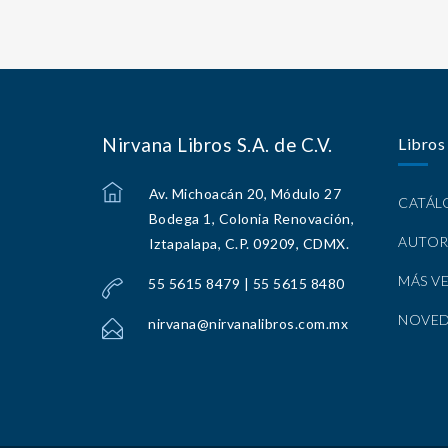
Nirvana Libros S.A. de C.V.
Libros
Av. Michoacán 20, Módulo 27
CATÁ
Bodega 1, Colonia Renovación,
AUTOR
Iztapalapa, C.P. 09209, CDMX.
MÁS V
55 5615 8479 | 55 5615 8480
NOVE
nirvana@nirvanalibros.com.mx