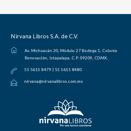
Nirvana Libros S.A. de C.V.
Av. Michoacán 20, Módulo 27 Bodega 1, Colonia
Renovación, Iztapalapa, C.P. 09209, CDMX.
55 5615 8479 | 55 5615 8480
nirvana@nirvanalibros.com.mx