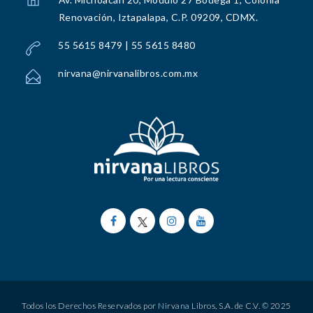
Renovación, Iztapalapa, C.P. 09209, CDMX.
55 5615 8479 | 55 5615 8480
nirvana@nirvanalibros.com.mx
Todos los Derechos Reservados por Nirvana Libros, S.A. de C.V. © 2025