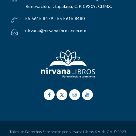
Renovación, Iztapalapa, C.P. 09209, CDMX.
55 5615 8479 | 55 5615 8480
nirvana@nirvanalibros.com.mx
Todos los Derechos Reservados por Nirvana Libros, S.A. de C.V. © 2025