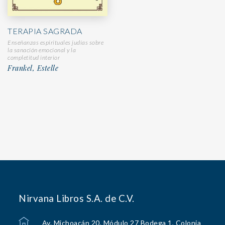
TERAPIA SAGRADA
Enseñanzas espirituales judías sobre
la sanación emocional y la
completitud interior
Frankel, Estelle
Nirvana Libros S.A. de C.V.
Av. Michoacán 20, Módulo 27 Bodega 1, Colonia