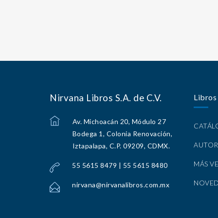
Nirvana Libros S.A. de C.V.
Libros
Av. Michoacán 20, Módulo 27
CATÁ
Bodega 1, Colonia Renovación,
AUTOR
Iztapalapa, C.P. 09209, CDMX.
MÁS V
55 5615 8479 | 55 5615 8480
NOVE
nirvana@nirvanalibros.com.mx