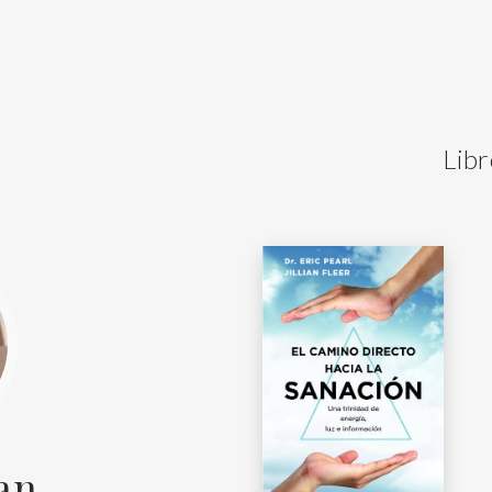
Libr
ian