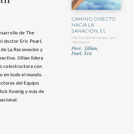
CAMINO DIRECTO
HACIA LA
SANACIÓN, EL
esarrollo de The
Una trinidad de energía, luz e
 doctor Eric Pearl,
información
Fleer, Jillian,
ón de La Reconexión y
Pearl, Eric
ctiva. Jillian lidera
es coinstructora con
vo en todo el mundo.
rectores del Equipo
 Rob Koenig y más de
nacional.