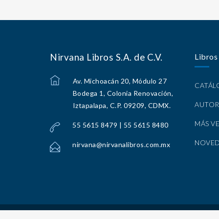
Nirvana Libros S.A. de C.V.
Libros
Av. Michoacán 20, Módulo 27
CATÁ
Bodega 1, Colonia Renovación,
AUTOR
Iztapalapa, C.P. 09209, CDMX.
MÁS V
55 5615 8479 | 55 5615 8480
NOVE
nirvana@nirvanalibros.com.mx