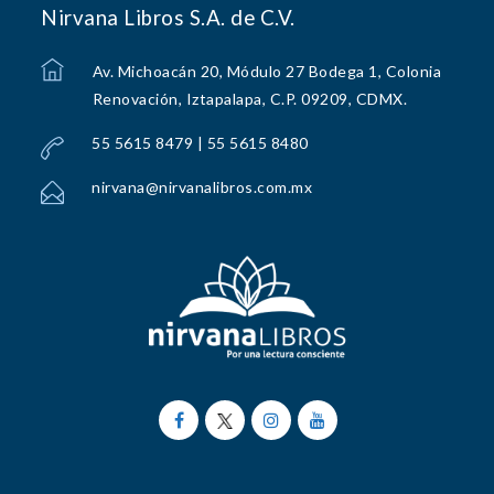
Nirvana Libros S.A. de C.V.
Av. Michoacán 20, Módulo 27 Bodega 1, Colonia
Renovación, Iztapalapa, C.P. 09209, CDMX.
55 5615 8479 | 55 5615 8480
nirvana@nirvanalibros.com.mx