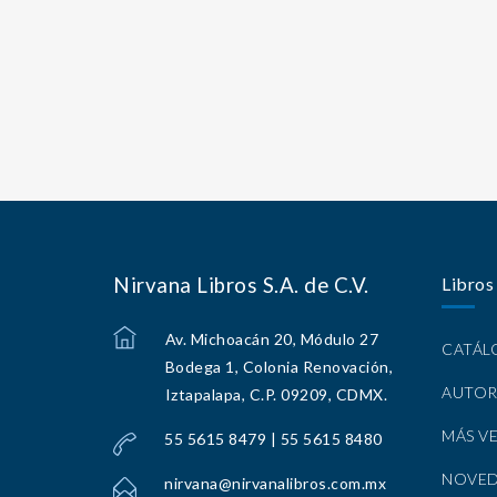
Nirvana Libros S.A. de C.V.
Libros
Av. Michoacán 20, Módulo 27
CATÁ
Bodega 1, Colonia Renovación,
AUTOR
Iztapalapa, C.P. 09209, CDMX.
MÁS V
55 5615 8479 | 55 5615 8480
NOVE
nirvana@nirvanalibros.com.mx