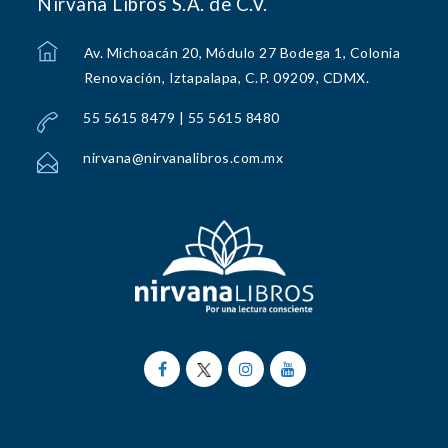
Nirvana Libros S.A. de C.V.
Av. Michoacán 20, Módulo 27 Bodega 1, Colonia
Renovación, Iztapalapa, C.P. 09209, CDMX.
55 5615 8479 | 55 5615 8480
nirvana@nirvanalibros.com.mx