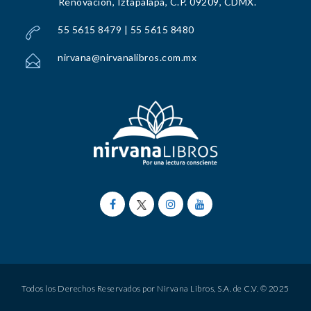
Renovación, Iztapalapa, C.P. 09209, CDMX.
55 5615 8479 | 55 5615 8480
nirvana@nirvanalibros.com.mx
Todos los Derechos Reservados por Nirvana Libros, S.A. de C.V. © 2025