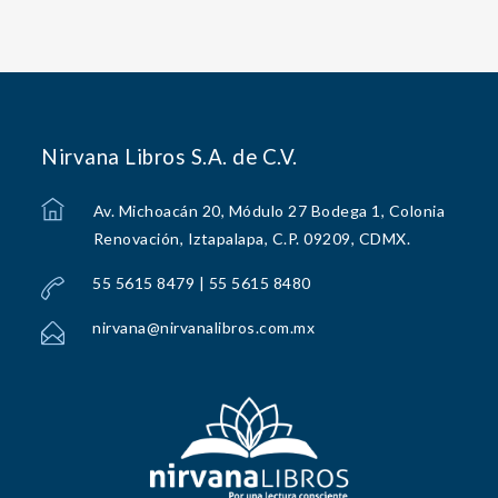
Nirvana Libros S.A. de C.V.
Av. Michoacán 20, Módulo 27 Bodega 1, Colonia
Renovación, Iztapalapa, C.P. 09209, CDMX.
55 5615 8479 | 55 5615 8480
nirvana@nirvanalibros.com.mx