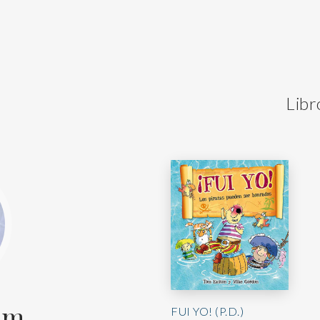
Libr
om
FUI YO! (P.D.)