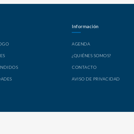
Información
LOGO
AGENDA
ES
¿QUIÉNES SOMOS?
ENDIDOS
CONTACTO
DADES
AVISO DE PRIVACIDAD
Todos los Derechos Reservados por Nirvana Libros, S.A. de C.V. © 2025