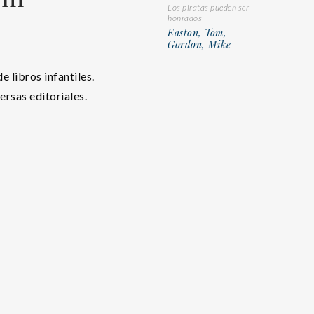
Los piratas pueden ser
honrados
Easton, Tom,
Gordon, Mike
 libros infantiles.
ersas editoriales.