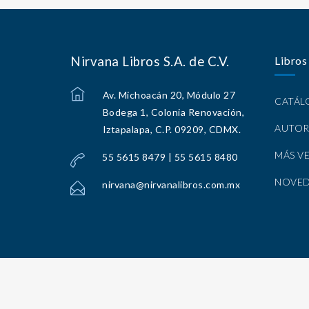
Nirvana Libros S.A. de C.V.
Libros
Av. Michoacán 20, Módulo 27
CATÁ
Bodega 1, Colonia Renovación,
AUTOR
Iztapalapa, C.P. 09209, CDMX.
MÁS V
55 5615 8479 | 55 5615 8480
NOVE
nirvana@nirvanalibros.com.mx