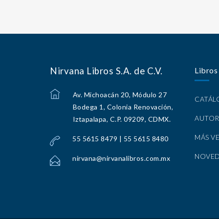
Nirvana Libros S.A. de C.V.
Libros
Av. Michoacán 20, Módulo 27
CATÁ
Bodega 1, Colonia Renovación,
AUTOR
Iztapalapa, C.P. 09209, CDMX.
MÁS V
55 5615 8479 | 55 5615 8480
NOVE
nirvana@nirvanalibros.com.mx