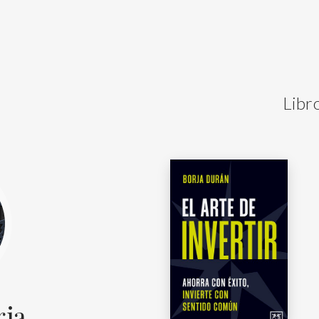
Libr
rja