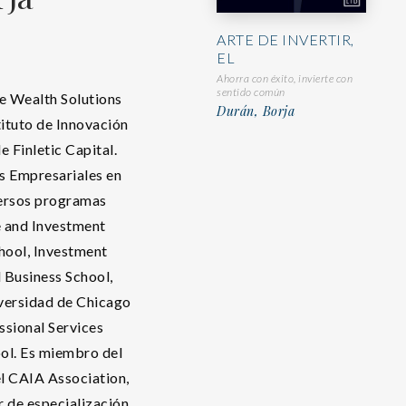
ARTE DE INVERTIR,
EL
Ahorra con éxito, invierte con
sentido común
e Wealth Solutions
Durán, Borja
tituto de Innovación
 Finletic Capital.
s Empresariales en
versos programas
e and Investment
hool, Investment
Business School,
versidad de Chicago
ssional Services
ol. Es miembro del
el CAIA Association,
 de especialización