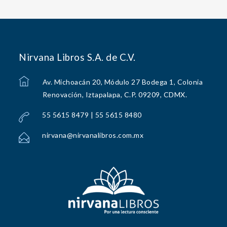
Nirvana Libros S.A. de C.V.
Av. Michoacán 20, Módulo 27 Bodega 1, Colonia
Renovación, Iztapalapa, C.P. 09209, CDMX.
55 5615 8479 | 55 5615 8480
nirvana@nirvanalibros.com.mx