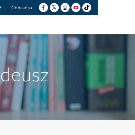
?
Contacto
adeusz