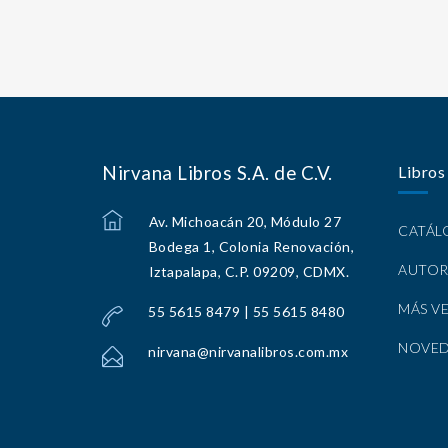
Nirvana Libros S.A. de C.V.
Libros
Av. Michoacán 20, Módulo 27
CATÁ
Bodega 1, Colonia Renovación,
AUTOR
Iztapalapa, C.P. 09209, CDMX.
MÁS V
55 5615 8479 | 55 5615 8480
NOVE
nirvana@nirvanalibros.com.mx