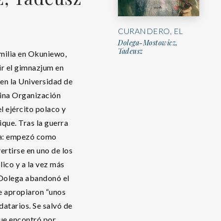
CURANDERO, EL
Dolega-Mostowicz,
Tadeusz
amilia en Okuniewo,
ir el gimnazjum en
 en la Universidad de
stina Organización
l ejército polaco y
ique. Tras la guerra
ita: empezó como
ertirse en uno de los
lico y a la vez más
 Dolega abandonó el
le apropiaron “unos
atarios. Se salvó de
que encontró por