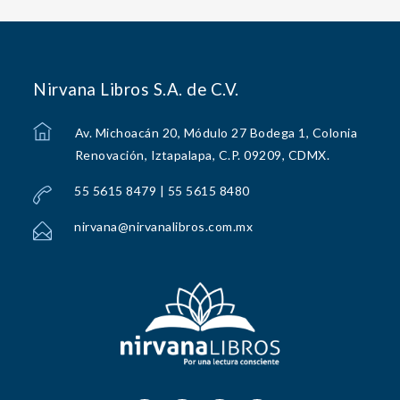
Nirvana Libros S.A. de C.V.
Av. Michoacán 20, Módulo 27 Bodega 1, Colonia
Renovación, Iztapalapa, C.P. 09209, CDMX.
55 5615 8479 | 55 5615 8480
nirvana@nirvanalibros.com.mx