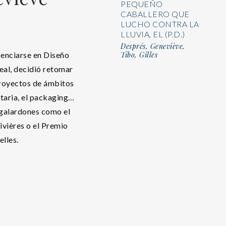
PEQUEÑO
CABALLERO QUE
LUCHO CONTRA LA
LLUVIA, EL (P.D.)
Després, Geneviève,
Tibo, Gilles
icenciarse en Diseño
eal, decidió retomar
 proyectos de ámbitos
itaria, el packaging…
 galardones como el
ivières o el Premio
lles.