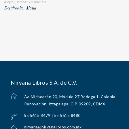
alegres, serenos y resilientes
Delahooke, Mona
Nirvana Libros S.A. de C.V.
Av. Michoacán 20, Módulo 27 Bodega 1, Colonia
Renovación, Iztapalapa, C.P. 09209, CDMX.
55 5615 8479 | 55 5615 8480
nirvana@nirvanalibros.com.mx