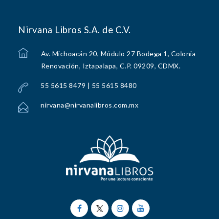
Nirvana Libros S.A. de C.V.
Av. Michoacán 20, Módulo 27 Bodega 1, Colonia
Renovación, Iztapalapa, C.P. 09209, CDMX.
55 5615 8479 | 55 5615 8480
nirvana@nirvanalibros.com.mx